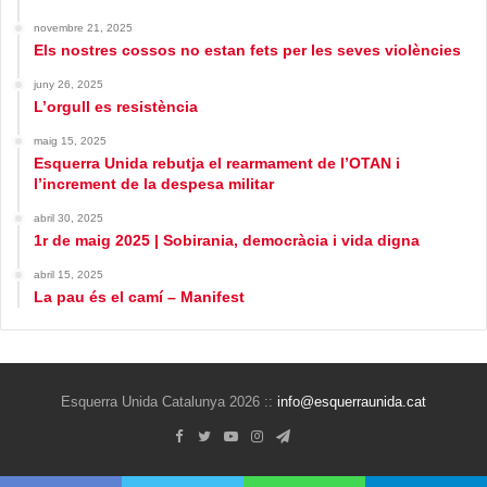
novembre 21, 2025
Els nostres cossos no estan fets per les seves violències
juny 26, 2025
L’orgull es resistència
maig 15, 2025
Esquerra Unida rebutja el rearmament de l’OTAN i
l’increment de la despesa militar
abril 30, 2025
1r de maig 2025 | Sobirania, democràcia i vida digna
abril 15, 2025
La pau és el camí – Manifest
Esquerra Unida Catalunya 2026 ::
info@esquerraunida.cat
Facebook
Twitter
YouTube
Instagram
Telegram
Bluesky