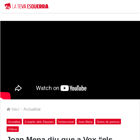
Inici
::
Actualitat
Actualitat
Congrés dels Diputats
Institucional
Joan Mena
Notes de premsa
Vídeos
Joan Mena diu que a Vox “els