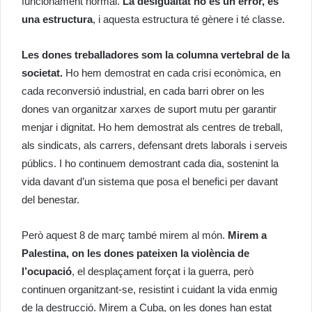
funcionament normal.
La desigualtat no és un error, és
una estructura
, i aquesta estructura té gènere i té classe.
Les dones treballadores som la columna vertebral de la
societat.
Ho hem demostrat en cada crisi econòmica, en
cada reconversió industrial, en cada barri obrer on les
dones van organitzar xarxes de suport mutu per garantir
menjar i dignitat. Ho hem demostrat als centres de treball,
als sindicats, als carrers, defensant drets laborals i serveis
públics. I ho continuem demostrant cada dia, sostenint la
vida davant d’un sistema que posa el benefici per davant
del benestar.
Però aquest 8 de març també mirem al món.
Mirem a
Palestina, on les dones pateixen la violència de
l’ocupació
, el desplaçament forçat i la guerra, però
continuen organitzant-se, resistint i cuidant la vida enmig
de la destrucció. Mirem a Cuba, on les dones han estat