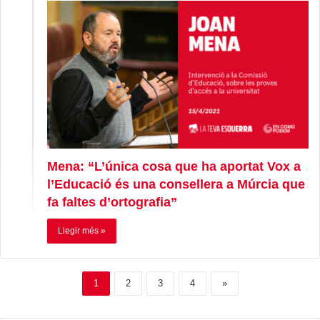
Mena: “L’única cosa que ha aportat Vox a
l’Educació és una consellera a Múrcia que
fa faltes d’ortografia”
Llegir més »
1
2
3
4
»