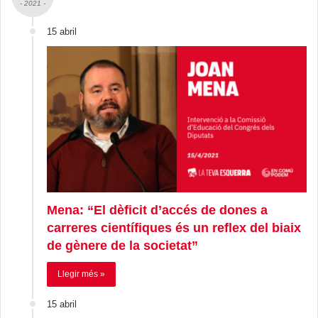
- 2021 -
15 abril
Mena: “El dèficit d’accés de dones a
carreres científiques és un reflex del biaix
de gènere de la societat”
Llegir més »
15 abril