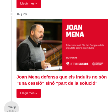
Llegir més »
16 juny
Joan Mena defensa que els indults no són
“una cessió” sinó “part de la solució”
Llegir més »
maig
- 2021 -