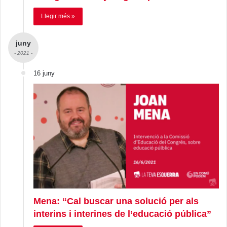
Llegir més »
juny
- 2021 -
16 juny
Mena: “Cal buscar una solució per als
interins i interines de l’educació pública”