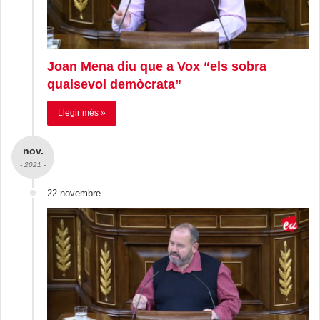
Joan Mena diu que a Vox “els sobra
qualsevol demòcrata”
Llegir més »
nov.
- 2021 -
22 novembre