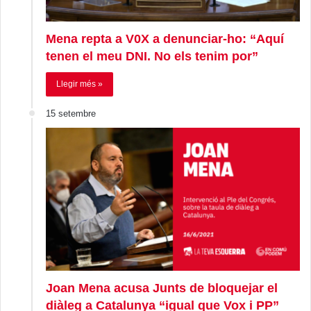
Mena repta a V0X a denunciar-ho: “Aquí
tenen el meu DNI. No els tenim por”
Llegir més »
15 setembre
Joan Mena acusa Junts de bloquejar el
diàleg a Catalunya “igual que Vox i PP”