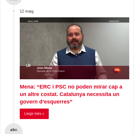
12 maig
Mena: “ERC i PSC no poden mirar cap a
un altre costat. Catalunya necessita un
govern d’esquerres”
Llegir més »
abr.