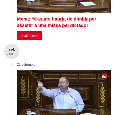
Mena: “Casado hauria de dimitir per
assistir a una missa pel dictador”
Llegir més »
set.
- 2021 -
22 setembre