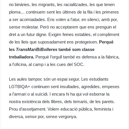
no binàries, les migrants, les racialitzades, les que tenen
ploma… continuem sent les últimes de la fila i les primeres
a ser acomiadades. Ens volen a l’atur, en silenci, amb por,
sense molestar. Però no acceptarem que ens prenguin el
dret a un futur digne. Exigim feines estables, el compliment
de les lleis que suposadament ens protegeixen.
Perquè
les
TransMariBiBolleres
també som classe
treballadora.
Perquè l’orgull també es defensa a la fàbrica,
a l’oficina, al camp i a les cues del SOC.
Les aules tampoc són un espai segur. Les estudiants
LGTBIQA+ continuen sent insultades, agredides, empeses
a l’armari o al suïcidi. I encara hi ha qui vol esborrar la
nostra existència dels llibres, dels temaris, de les parets.
Prou d’assetjament. Volem educació pública, feminista i
diversa, sense por, sense vergonya.