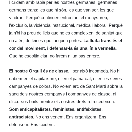
I cridem amb ràbia per les nostres germanes, germanes i
germans trans: les que hi són, les que van ser, les que
vindran. Perquè continuen enfrontant el menyspreu,
l’exclusió, la violència institucional, mèdica i laboral. Perquè
ja n’hi ha prou de lleis que no es compleixen, de sanitat que
no atén, de feines que tanquen portes.
La lluita trans és el
cor del moviment, i defensar-la és una línia vermella.
Que ho escoltin clar: no farem ni un pas enrere.
El nostre Orgull és de classe
, i per això incomoda. No hi
cabem en el capitalisme, ni en el patriarcat, ni en les seves
campanyes de colors. No volem arc de Sant Martí sobre la
sang dels nostres companys i companyes de classe, ni
discursos buits mentre els nostres drets retrocedeixen.
Som anticapitalistes, feministes, antifeixistes,
antiracistes.
No ens venem. Ens organitzem. Ens
defensem. Ens cuidem.