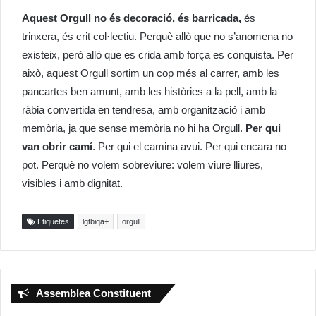
Aquest Orgull no és decoració, és barricada,
és
trinxera, és crit col·lectiu. Perquè allò que no s’anomena no
existeix, però allò que es crida amb força es conquista. Per
això, aquest Orgull sortim un cop més al carrer, amb les
pancartes ben amunt, amb les històries a la pell, amb la
ràbia convertida en tendresa, amb organització i amb
memòria, ja que sense memòria no hi ha Orgull.
Per qui
van obrir camí
. Per qui el camina avui. Per qui encara no
pot. Perquè no volem sobreviure: volem viure lliures,
visibles i amb dignitat.
Etiquetes
lgtbiqa+
orgull
Assemblea Constituent