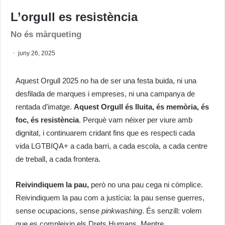
L’orgull es resistència
No és màrqueting
juny 26, 2025
Aquest Orgull 2025 no ha de ser una festa buida, ni una
desfilada de marques i empreses, ni una campanya de
rentada d’imatge.
Aquest Orgull és lluita, és memòria, és
foc, és resistència
. Perquè vam néixer per viure amb
dignitat, i continuarem cridant fins que es respecti cada
vida LGTBIQA+ a cada barri, a cada escola, a cada centre
de treball, a cada frontera.
Reivindiquem la pau,
però no una pau cega ni còmplice.
Reivindiquem la pau com a justícia: la pau sense guerres,
sense ocupacions, sense
pinkwashing
. És senzill: volem
que es compleixin els Drets Humans. Mentre