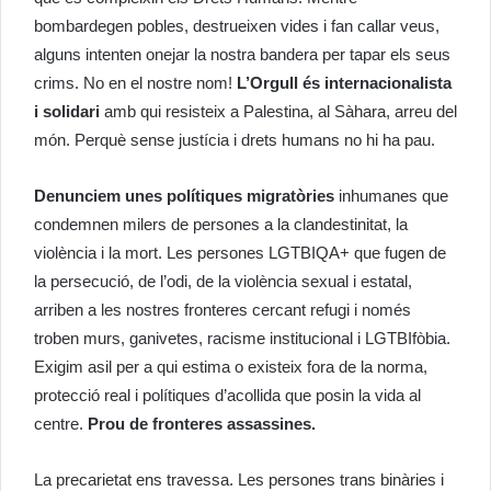
bombardegen pobles, destrueixen vides i fan callar veus,
alguns intenten onejar la nostra bandera per tapar els seus
crims. No en el nostre nom!
L’Orgull és internacionalista
i solidari
amb qui resisteix a Palestina, al Sàhara, arreu del
món. Perquè sense justícia i drets humans no hi ha pau.
Denunciem unes polítiques migratòries
inhumanes que
condemnen milers de persones a la clandestinitat, la
violència i la mort. Les persones LGTBIQA+ que fugen de
la persecució, de l’odi, de la violència sexual i estatal,
arriben a les nostres fronteres cercant refugi i només
troben murs, ganivetes, racisme institucional i LGTBIfòbia.
Exigim asil per a qui estima o existeix fora de la norma,
protecció real i polítiques d’acollida que posin la vida al
centre.
Prou de fronteres assassines.
La precarietat ens travessa. Les persones trans binàries i