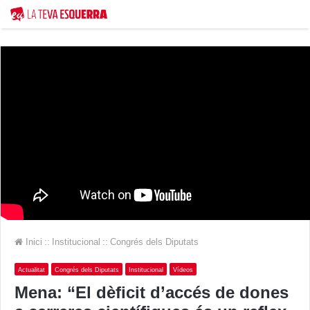
Inici
::
Institucional
::
Congrés dels Diputats
Actualitat
Congrés dels Diputats
Institucional
Vídeos
Mena: “El dèficit d’accés de dones