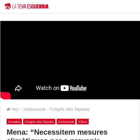
Inici
::
Institucional
::
Congrés dels Diputats
Actualitat
Congrés dels Diputats
Institucional
Vídeos
Mena: “Necessitem mesures