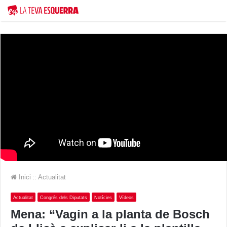
Inici
::
Actualitat
Actualitat
Congrés dels Diputats
Notícies
Vídeos
Mena: “Vagin a la planta de Bosch