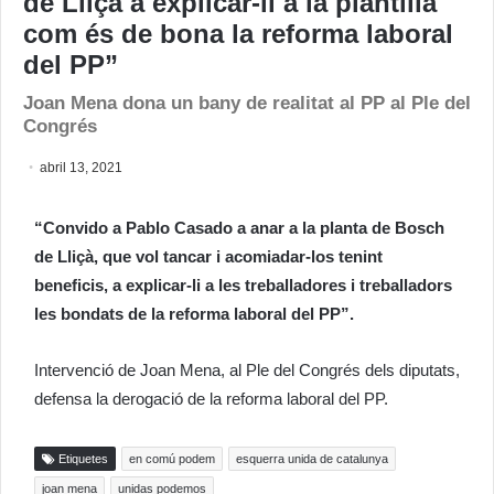
de Lliçà a explicar-li a la plantilla
com és de bona la reforma laboral
del PP”
Joan Mena dona un bany de realitat al PP al Ple del
Congrés
abril 13, 2021
“Convido a Pablo Casado a anar a la planta de Bosch
de Lliçà, que vol tancar i acomiadar-los tenint
beneficis, a explicar-li a les treballadores i treballadors
les bondats de la reforma laboral del PP”.
Intervenció de Joan Mena, al Ple del Congrés dels diputats,
defensa la derogació de la reforma laboral del PP.
Etiquetes
en comú podem
esquerra unida de catalunya
joan mena
unidas podemos