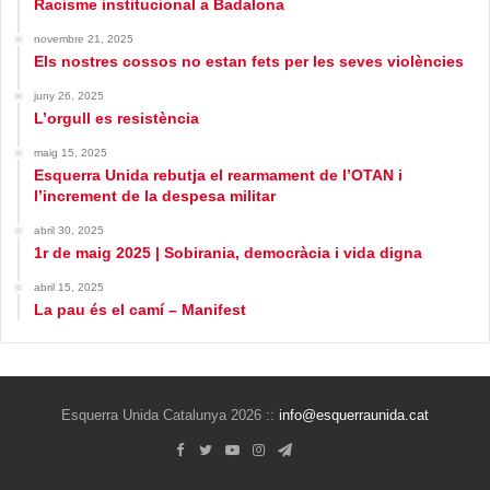
Racisme institucional a Badalona
novembre 21, 2025
Els nostres cossos no estan fets per les seves violències
juny 26, 2025
L’orgull es resistència
maig 15, 2025
Esquerra Unida rebutja el rearmament de l’OTAN i
l’increment de la despesa militar
abril 30, 2025
1r de maig 2025 | Sobirania, democràcia i vida digna
abril 15, 2025
La pau és el camí – Manifest
Esquerra Unida Catalunya 2026 ::
info@esquerraunida.cat
Facebook
Twitter
YouTube
Instagram
Telegram
Bluesky