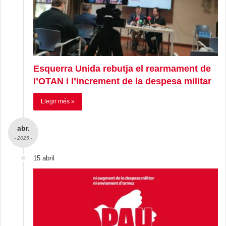
Esquerra Unida rebutja el rearmament de
l’OTAN i l’increment de la despesa militar
Llegir més »
abr.
- 2025 -
15 abril