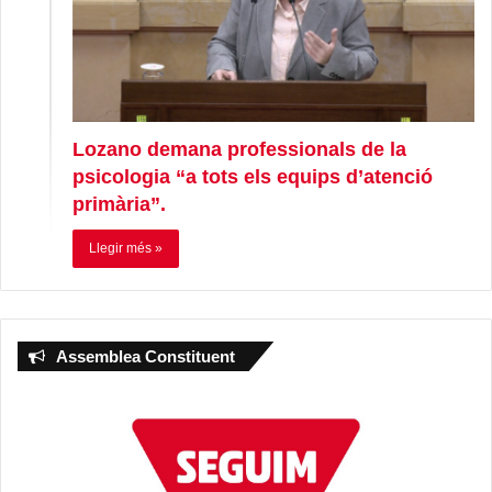
Lozano demana professionals de la
psicologia “a tots els equips d’atenció
primària”.
Llegir més »
Assemblea Constituent