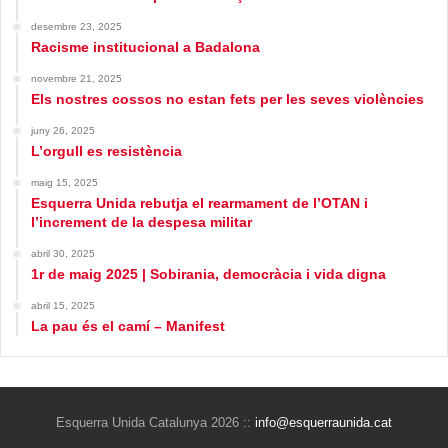
desembre 23, 2025
Racisme institucional a Badalona
novembre 21, 2025
Els nostres cossos no estan fets per les seves violències
juny 26, 2025
L’orgull es resistència
maig 15, 2025
Esquerra Unida rebutja el rearmament de l’OTAN i
l’increment de la despesa militar
abril 30, 2025
1r de maig 2025 | Sobirania, democràcia i vida digna
abril 15, 2025
La pau és el camí – Manifest
Esquerra Unida Catalunya 2026 ::
info@esquerraunida.cat