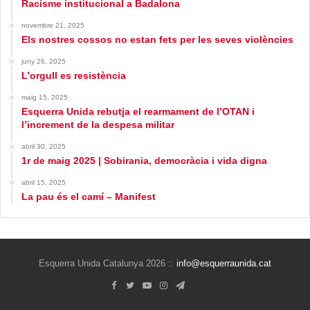
Racisme institucional a Badalona
novembre 21, 2025
Els nostres cossos no estan fets per les seves violències
juny 26, 2025
L’orgull es resistència
maig 15, 2025
Esquerra Unida rebutja el rearmament de l’OTAN i
l’increment de la despesa militar
abril 30, 2025
1r de maig 2025 | Sobirania, democràcia i vida digna
abril 15, 2025
La pau és el camí – Manifest
Esquerra Unida Catalunya 2026 ::
info@esquerraunida.cat
Facebook
Twitter
YouTube
Instagram
Telegram
Bluesky