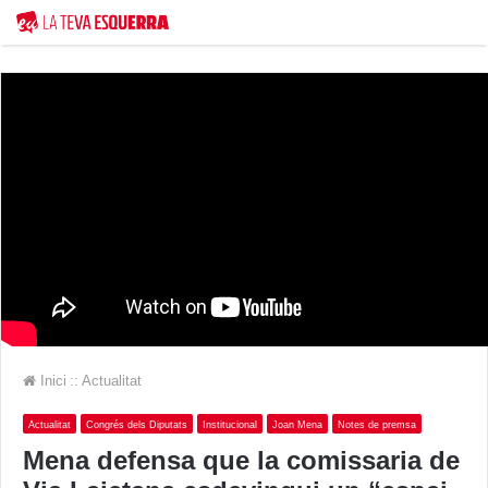
Inici
::
Actualitat
Actualitat
Congrés dels Diputats
Institucional
Joan Mena
Notes de premsa
Mena defensa que la comissaria de