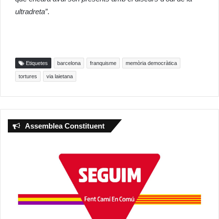
ultradreta”
.
Etiquetes
barcelona
franquisme
memòria democràtica
tortures
via laietana
Assemblea Constituent