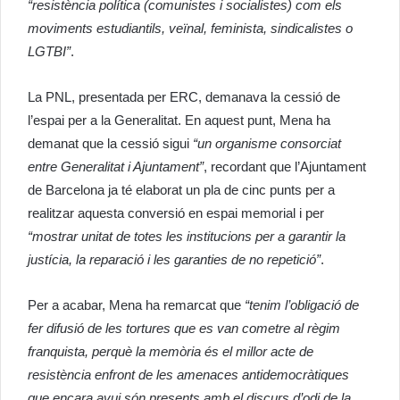
“resistència política (comunistes i socialistes) com els
moviments estudiantils, veïnal, feminista, sindicalistes o
LGTBI”
.
La
PNL
, presentada per ERC, demanava la cessió de
l’espai per a la Generalitat. En aquest punt, Mena ha
demanat que la cessió sigui
“un organisme consorciat
entre Generalitat i Ajuntament”
, recordant que l’Ajuntament
de Barcelona ja té elaborat un pla de cinc punts per a
realitzar aquesta conversió en espai memorial i per
“mostrar unitat de totes les institucions per a garantir la
justícia, la reparació i les garanties de no repetició”
.
Per a acabar, Mena ha remarcat que
“tenim l’obligació de
fer difusió de les tortures que es van cometre al règim
franquista, perquè la memòria és el millor acte de
resistència enfront de les amenaces antidemocràtiques
que encara avui són presents amb el discurs d’odi de la