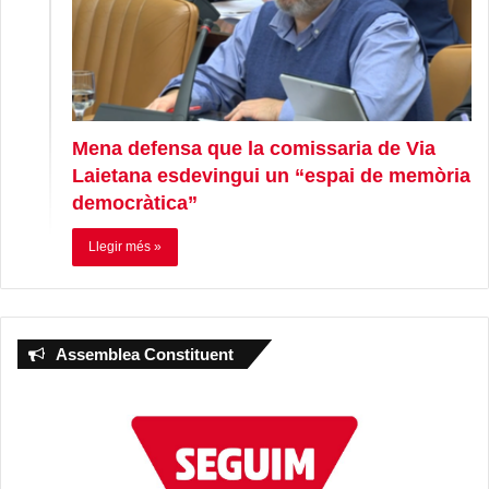
Mena defensa que la comissaria de Via
Laietana esdevingui un “espai de memòria
democràtica”
Llegir més »
Assemblea Constituent